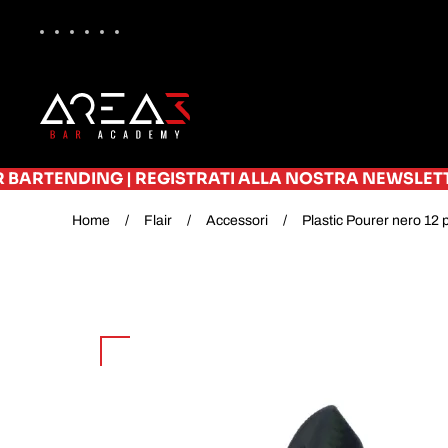
Skip to main content
G
|
REGISTRATI ALLA NOSTRA NEWSLETTER E RICEVI 
Home
Flair
Accessori
Plastic Pourer nero 12 