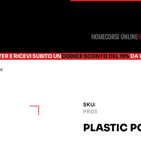
HOME
CORSI ONLINE
SUBITO UN
CODICE SCONTO DEL 15%
DA USARE SU TUT
pz
SKU:
PR03
PLASTIC P