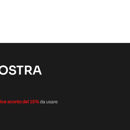
NOSTRA
ice sconto del 15%
da usare