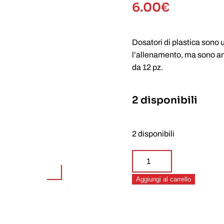
6.00
€
Dosatori di plastica sono u
l’allenamento, ma sono anc
da 12 pz.
2 disponibili
2 disponibili
Plastic
Pourer
Aggiungi al carrello
nero
12
pz
quantità