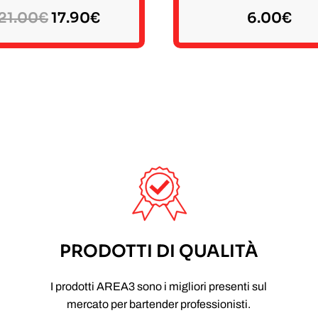
Il
Il
21.00
€
17.90
€
6.00
€
prezzo
prezzo
originale
attuale
era:
è:
21.00€.
17.90€.
PRODOTTI DI QUALITÀ
I prodotti AREA3 sono i migliori presenti sul
mercato per bartender professionisti.