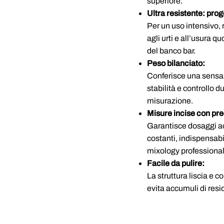
superiore.
Ultra resistente: prog
Per un uso intensivo, 
agli urti e all’usura q
del banco bar.
Peso bilanciato:
Conferisce una sensa
stabilità e controllo d
misurazione.
Misure incise con pre
Garantisce dosaggi ac
costanti, indispensabi
mixology professional
Facile da pulire:
La struttura liscia e c
evita accumuli di resid