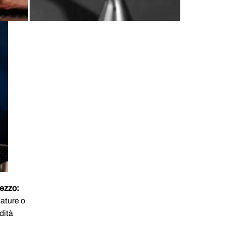
pezzo:
dature o
dità