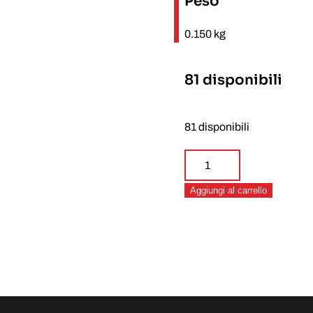
Peso
0.150 kg
81 disponibili
81 disponibili
Jigger
Evolution
Aggiungi al carrello
Bar
30-
60ml
quantità