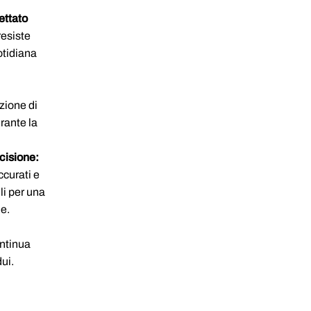
ettato
resiste
uotidiana
zione di
urante la
cisione:
curati e
li per una
e.
ontinua
ui.