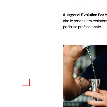
PREZZ
ORIGIN
Il Jigger di
Evolution Bar
è
ERA:
È
che lo rende ultra resisten
per l’uso professionale.
21.00€.
1