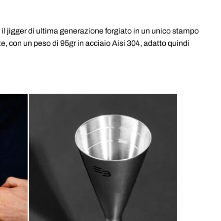
O
PREZZO
ALE
ATTUALE
 il jigger di ultima generazione forgiato in un unico stampo
:
te, con un peso di 95gr in acciaio Aisi 304, adatto quindi
7.90€.