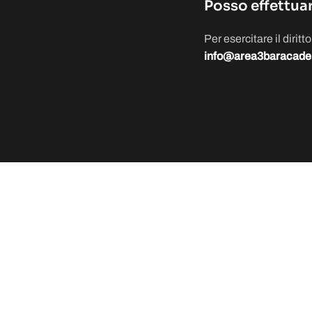
Posso effettua
Per esercitare il dirit
info@area3baracad