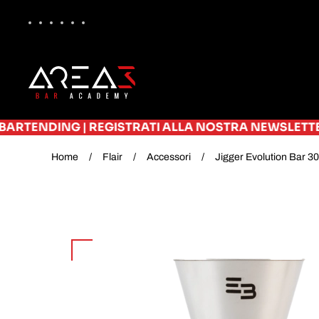
Skip to main content
|
REGISTRATI ALLA NOSTRA NEWSLETTER E RICEVI SU
Home
Flair
Accessori
Jigger Evolution Bar 3