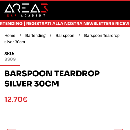
Skip to main content
|
ING
REGISTRATI ALLA NOSTRA NEWSLETTER E RICEVI SUBITO
Home
Bartending
Bar spoon
Barspoon Teardrop
silver 30cm
SKU:
BS09
BARSPOON TEARDROP
SILVER 30CM
12.70
€