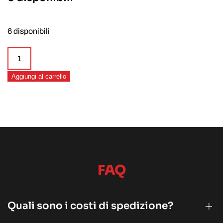
6 disponibili
Barspoon
Teardrop
Aggiungi al carrello
silver
30cm
quantità
FAQ
Quali sono i costi di spedizione?