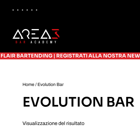
Skip to main content
RTENDING
|
REGISTRATI ALLA NOSTRA NEWSLETTER E 
Home
/ Evolution Bar
EVOLUTION BAR
Visualizzazione del risultato