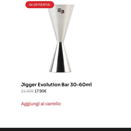
IN OFFERTA!
Jigger Evolution Bar 30-60ml
Il
Il
21.00
€
17.90
€
prezzo
prezzo
originale
attuale
Aggiungi al carrello
era:
è:
21.00€.
17.90€.