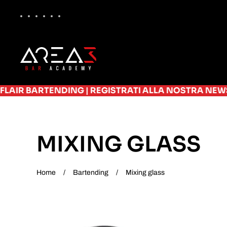
Skip to main content
RTENDING
|
REGISTRATI ALLA NOSTRA NEWSLETTER E R
MIXING GLASS
Home
Bartending
Mixing glass