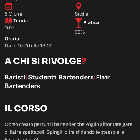
5 Giorni
Sicilia
Teoria
Pratica
10%
90%
Orario:
Dalle 10:00 alle 18:00
A CHI SI RIVOLGE
?
Baristi
Studenti
Bartenders
Flair
|
|
|
Bartenders
IL CORSO
Corso creato per tutti i bartender che voglio affrontare gare
di flair e spettacoli. Spingiti oltre sfidando te stesso e la
forza di gravità!