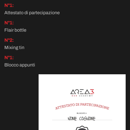
N°1:
Attestato di partecipazione
N°1:
Flair bottle
N°2:
Mixing tin
N°1:
Blocco appunti