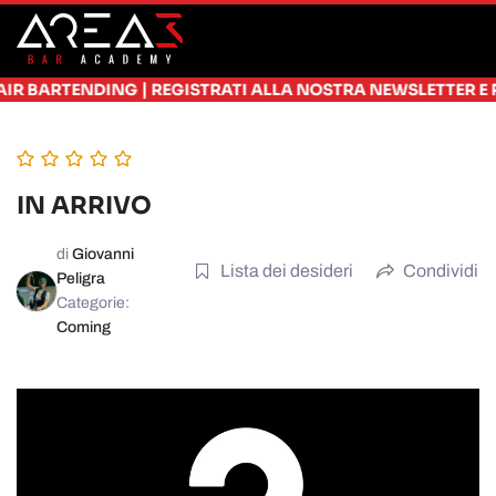
Skip to main content
|
BARTENDING
REGISTRATI ALLA NOSTRA NEWSLETTER E RICEV
IN ARRIVO
di
Giovanni
Lista dei desideri
Condividi
Peligra
Categorie:
Coming