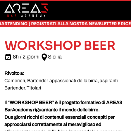
Skip to main content
|
TENDING
REGISTRATI ALLA NOSTRA NEWSLETTER E RICEVI SU
WORKSHOP BEER
8h / 2 giorni
Sicilia
Rivolto a:
Camerieri, Bartender, appassionati della birra, aspiranti
Bartender, Titolari
Il “WORKSHOP BEER” è il progetto formativo di AREA3
BarAcademy riguardante il mondo delle birre.
Due giorni ricchi di contenuti essenziali concepiti per
approcciarsi correttamente al meraviglioso ed