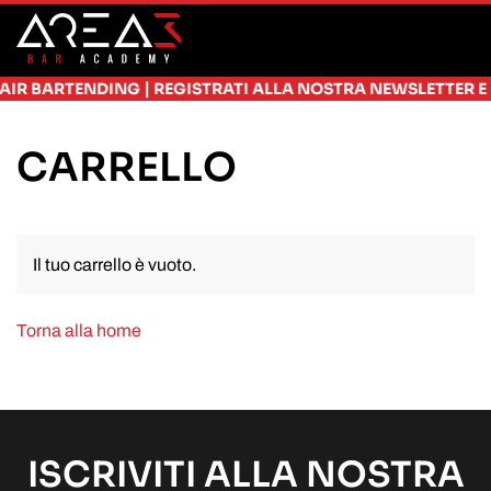
Skip to main content
|
IR BARTENDING
REGISTRATI ALLA NOSTRA NEWSLETTER E RI
CARRELLO
Il tuo carrello è vuoto.
Torna alla home
ISCRIVITI ALLA NOSTRA