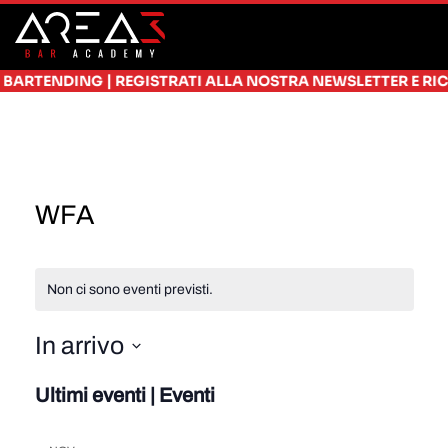
Skip to main content
|
TENDING
REGISTRATI ALLA NOSTRA NEWSLETTER E RICEVI S
WFA
Non ci sono eventi previsti.
In arrivo
Seleziona
Ultimi eventi | Eventi
la
data.